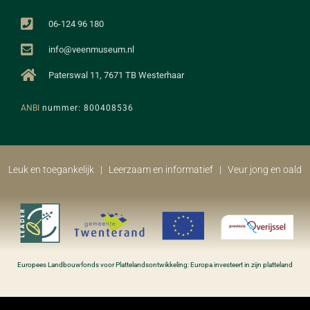
06-124 96 180
info@veenmuseum.nl
Paterswal 11, 7671 TB Westerhaar
ANBI
nummer: 800408536
Leuk en toegankelijk | Leerzaam en informatief | Veur jong en oald​
Europees Landbouwfonds voor Plattelandsontwikkeling: Europa investeert in zijn platteland