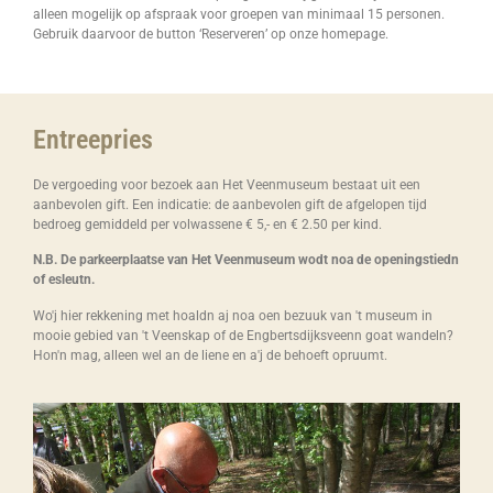
alleen mogelijk op afspraak voor groepen van minimaal 15 personen.
Gebruik daarvoor de button ‘Reserveren’ op onze homepage.
Entreepries
De vergoeding voor bezoek aan Het Veenmuseum bestaat uit een
aanbevolen gift. Een indicatie: de aanbevolen gift de afgelopen tijd
bedroeg gemiddeld per volwassene € 5,- en € 2.50 per kind.
N.B. De parkeerplaatse van Het Veenmuseum wodt noa de openingstiedn
of esleutn.
Wo'j hier rekkening met hoaldn aj noa oen bezuuk van 't museum in
mooie gebied van 't Veenskap of de Engbertsdijksveenn goat wandeln?
Hon'n mag, alleen wel an de liene en a'j de behoeft opruumt.