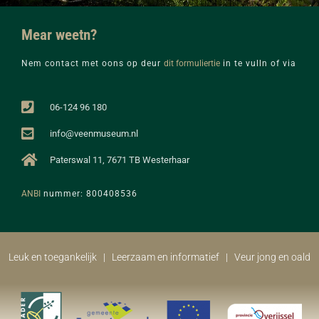
Mear weetn?
Nem contact met oons op deur
dit formuliertie
in te vulln of via
06-124 96 180
info@veenmuseum.nl
Paterswal 11, 7671 TB Westerhaar
ANBI
nummer: 800408536
Leuk en toegankelijk | Leerzaam en informatief | Veur jong en oald​