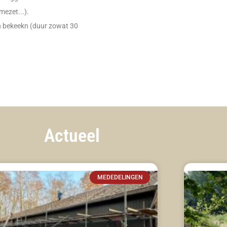
ezet...).
n bekeekn (duur zowat 30
Actueel
MEDEDELINGEN