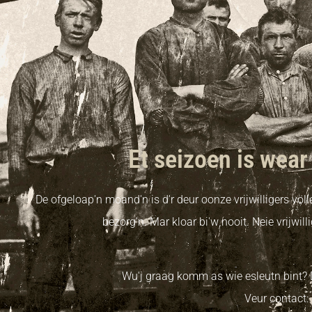
Et seizoen is wear
De ofgeloap'n moand'n is d'r deur oonze vrijwilligers vö
bezorg'n. Mar kloar bi'w nooit. Neie vrijwi
Wu'j graag komm as wie esleutn bint? 
Veur contact: