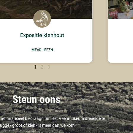
Expositie kienhout
MEAR LEEZN
1
2
3
Steun oons
drief financieel biedraagn um Het Veenmuseum dreiende te
rugge - groot of klèn - is meer dan welkom!