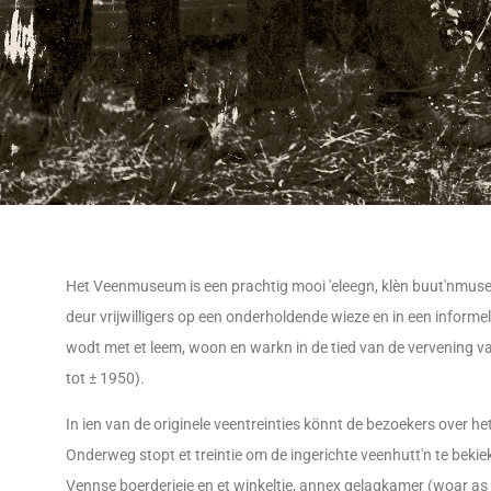
Het Veenmuseum is een prachtig mooi 'eleegn, klèn buut'nmus
deur vrijwilligers op een onderholdende wieze en in een informel
wodt met et leem, woon en warkn in de tied van de vervening 
tot ± 1950).
In ien van de originele veentreinties könnt de bezoekers over he
Onderweg stopt et treintie om de ingerichte veenhutt'n te bekie
Vennse boerderieje en et winkeltie, annex gelagkamer (woar as 