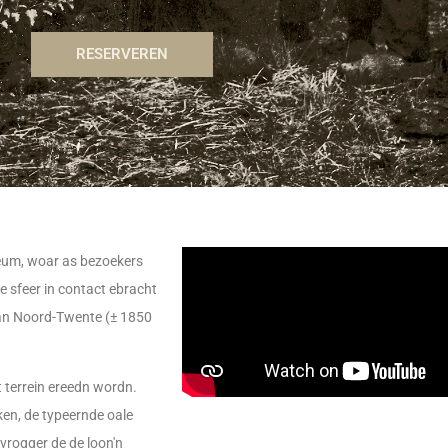
RESERVEREN
eum, woar as bezoekers
e sfeer in contact ebracht
van Noord-Twente (± 1850
t terrein ereedn wordn.
ken, de typeernde oale
vrogger de de loon'n