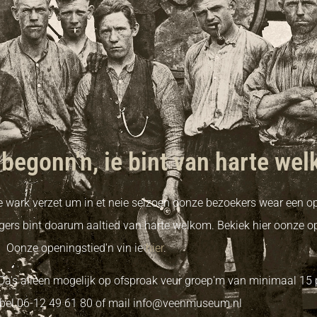
 begonn'n, ie bint van harte we
lle wark verzet um in et neie seizoen oonze bezoekers wear een o
lligers bint doarum aaltied van harte welkom. Bekiek hier oonze o
Oonze openingstied'n vin ie
hier
.
Da's alleen mogelijk op ofsproak veur groep'm van minimaal 15 
 bel 06-12 49 61 80 of mail info@veenmuseum.nl