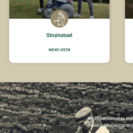
Struinstoel
MEAR LEEZN
Wi'j as persoon of as be
hoaldn? Alle steun in de 