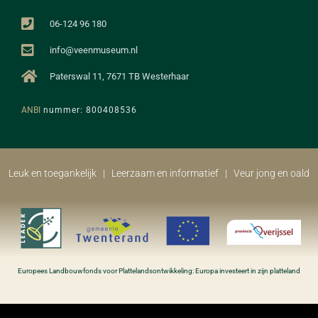
06-124 96 180
info@veenmuseum.nl
Paterswal 11, 7671 TB Westerhaar
ANBI
nummer: 800408536
Leuk en toegankelijk | Leerzaam en informatief | Veur jong en oald​
Europees Landbouwfonds voor Plattelandsontwikkeling: Europa investeert in zijn platteland