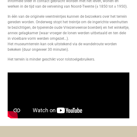
informele sfeer in contact gebracht worden met het leven, wonen en
werken in de tijd van de vervening van Noord-Twente (± 1850 tot ± 1950).
In één van de originele veentreintjes kunnen de bezoekers over het terrein
gereden worden. Onderweg stopt het treintje om de ingerichte veenhutten
te bezichtigen, de typerende oude Vriezenveense boerderij en het winkeltje,
annex gelagkamer (waar vroeger de lonen werden uitbetaald en ten dele
in vloeibare vorm werden omgezet…).
Het museumterrein kan ook uitstekend via de wandelroute worden
bekeken (duur ongeveer 30 minuten).
Het terrein is minder geschikt voor rolstoelgebruikers.