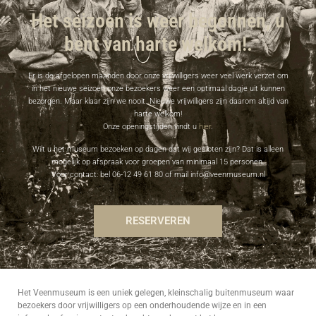
Het seizoen is weer begonnen, u
bent van harte welkom!.
Er is de afgelopen maanden door onze vrijwilligers weer veel werk verzet om
in het nieuwe seizoen onze bezoekers weer een optimaal dagje uit kunnen
bezorgen. Maar klaar zijn we nooit. Nieuwe vrijwilligers zijn daarom altijd van
harte welkom!
Onze openingstijden vindt u
hier
.
Wilt u het museum bezoeken op dagen dat wij gesloten zijn? Dat is alleen
mogelijk op afspraak voor groepen van minimaal 15 personen.
Voor contact: bel 06-12 49 61 80 of mail info@veenmuseum.nl
RESERVEREN
Het Veenmuseum is een uniek gelegen, kleinschalig buitenmuseum waar
bezoekers door vrijwilligers op een onderhoudende wijze en in een