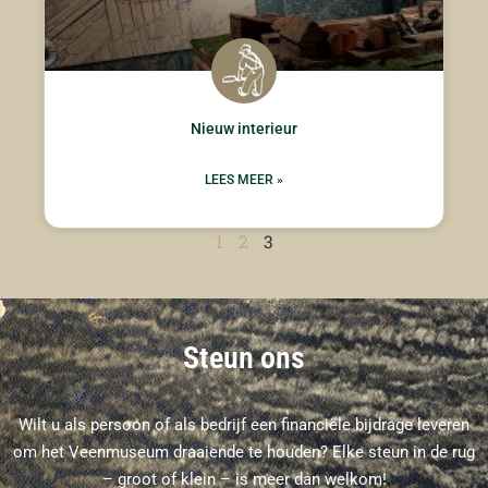
Nieuw interieur
LEES MEER »
1
2
3
Steun ons
Wilt u als persoon of als bedrijf een financiële bijdrage leveren
om het Veenmuseum draaiende te houden? Elke steun in de rug
– groot of klein – is meer dan welkom!