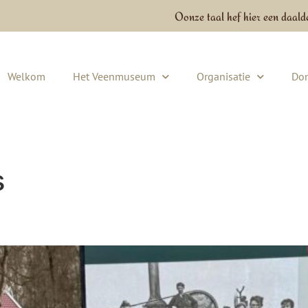
Oonze taal hef hier een daald
Welkom
Het Veenmuseum
Organisatie
Don
s