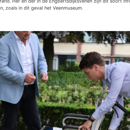
nd. Her en der in de Engbertsdijksvenen zijn dit soort in
, zoals in dit geval het Veenmuseum.