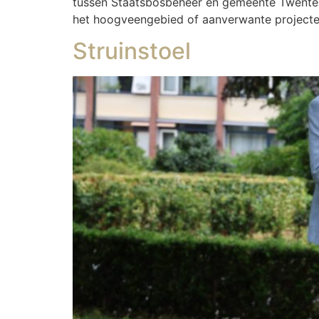
tussen Staatsbosbeheer en gemeente Twentera
het hoogveengebied of aanverwante projecten
Struinstoel