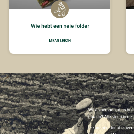
Wie hebt een neie folder
MEAR LEEZN
Wi'j as persoon of as be
hoaldn? Alle steun in de 
Ie kunt oen donatie ove