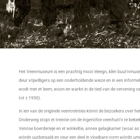
Het Veenmuseum is een prachtig mooi 'eleegn, klèn buut'nmus
deur vrijwilligers op een onderholdende wieze en in een informel
wodt met et leem, woon en warkn in de tied van de vervening 
tot ± 1950).
In ien van de originele veentreinties könnt de bezoekers over he
Onderweg stopt et treintie om de ingerichte veenhutt'n te bekie
Vennse boerderieje en et winkeltie, annex gelagkamer (woar as 
wördn uutbetaald en veur een deel in vloeibare vorm wördn umm