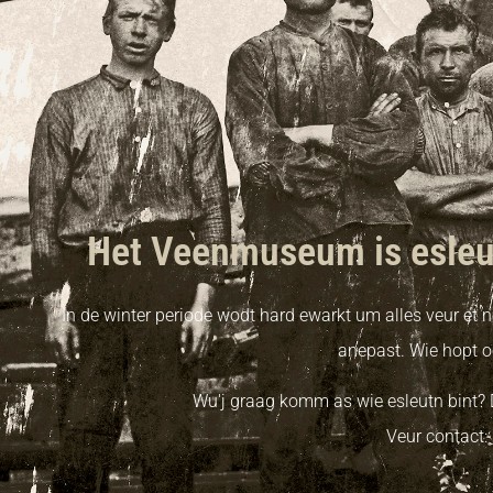
Het Veenmuseum is esleut'
In de winter periode wodt hard ewarkt um alles veur et n
anepast. Wie hopt o
Wu'j graag komm as wie esleutn bint? 
Veur contact: